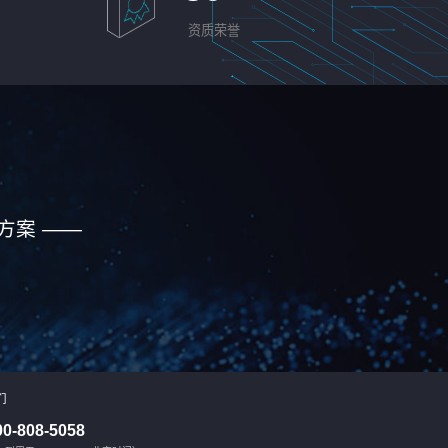
资质荣誉
方案 ——
们
00-808-5058